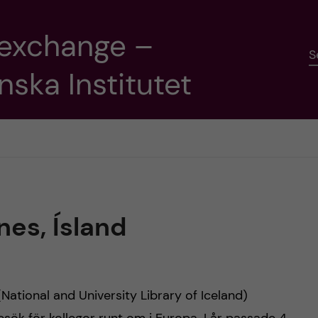
 exchange –
S
nska Institutet
nes, Ísland
ational and University Library of Iceland)