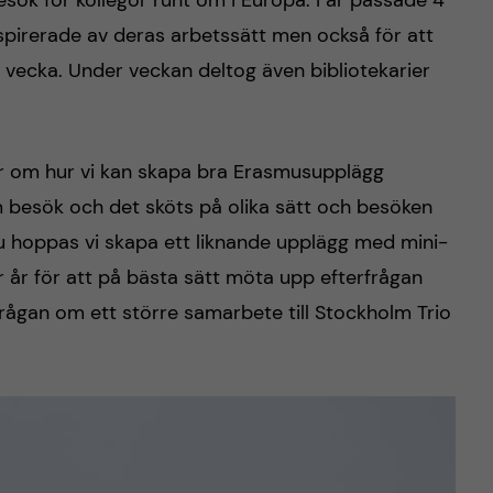
sök för kollegor runt om i Europa. I år passade 4
 inspirerade av deras arbetssätt men också för att
n vecka. Under veckan deltog även bibliotekarier
ner om hur vi kan skapa bra Erasmusupplägg
om besök och det sköts på olika sätt och besöken
 Nu hoppas vi skapa ett liknande upplägg med mini-
 år för att på bästa sätt möta upp efterfrågan
 frågan om ett större samarbete till Stockholm Trio