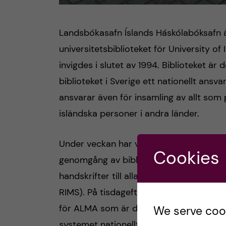
Landsbókasafn Íslands Háskólabóksafn är 
universitetsbiblioteket för University o
invigdes i slutet av 1994. Biblioteket är
biblioteket i Sverige ett nationellt ansva
ansvarar även för insamling av allt som 
isländska personer i andra länder.
Under veckan har vi träffat i princip alla
Cookies
genomgång av bibliotekets hela verksamhe
handskrifter till alla de utmaningar 
RIMS). På tisdageftermiddag träffade vi
för ALMA som är det nationella bibliotek
We serve cooki
systemet nationellt och tillhandahåller det