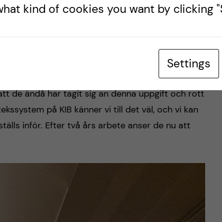
hat kind of cookies you want by clicking "S
 bibliotek vilket visade sig vara en utmaning när
system för alla bibliotek, från nationalbiblioteket
. Behoven skiftar stort mellan olika typer av bibliotek
Settings
om är mycket diversifierade, utan även spannet
e minst materialet som ska in i systemet är
tt de ändå har tagit sig an denna uppgift och rott
kssystem på KIB känner vi till det väl, och vi kan
älls inför. Efter två års arbete anser de nu att