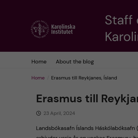
Staff
J
Karoli
u
m
Home
About the blog
p
t
Home
Erasmus till Reykjanes, Ísland
o
Erasmus till Reykja
m
23 April, 2024
a
Landsbókasafn Íslands Háskólabóksafn (N
i