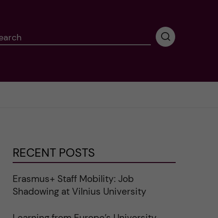
earch
P
e
r
f
o
r
m
i
n
g
RECENT POSTS
s
e
a
Erasmus+ Staff Mobility: Job
r
Shadowing at Vilnius University
c
h
Learning from Europe’s University