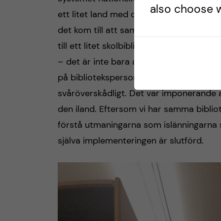
also choose w
ett litet land med det finns flera hundra
det kom till att samordna ett och samma 
till ett litet skolbibliotek i norra Island
– det är inte bara användargrupperna s
på bibliotekspersonalens behov samt int
svåröverskådligt. Det var imponerande a
den iland. Eftersom vi har samma bibliote
förstå utmaningarna som islänningarna st
själva implementeringen är slutförd.