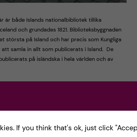
är både Islands nationalbibliotek tillika
f Iceland och grundades 1821. Biblioteksbyggnaden
 det största på Island och har precis som Kungliga
r att samla in allt som publicerats i Island. De
publicerats på isländska i hela världen och av
 delar av biblioteket och vi fick en gedigen
t, allt ifrån hur de arbetar med pliktmaterial,
som kommit med deras CRIS-system (motsvarande
 även Islands bibliotekskonsortium som ansvarar
ssystemet på Island. Konsortiet förvaltar
es. If you think that's ok, just click "Accept
 till alla Islands bibliotek (alla typer). Island är