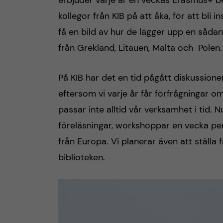
erbjuder varje år en veckas Erasmus+ be
kollegor från KIB på att åka, för att bli
n
få en bild av hur de lägger upp en såda
c
från Grekland, Litauen, Malta och Polen.
o
På KIB har det en tid pågått diskussio
n
eftersom vi varje år får förfrågningar 
passar inte alltid vår verksamhet i tid.
t
föreläsningar, workshoppar en vecka per
e
från Europa. Vi planerar även att ställa
biblioteken.
n
t