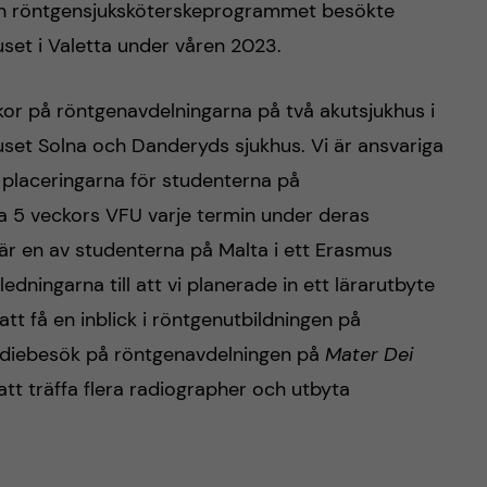
ån röntgensjuksköterskeprogrammet besökte
uset i Valetta under våren 2023.
skor på röntgenavdelningarna på två akutsjukhus i
uset Solna och Danderyds sjukhus. Vi är ansvariga
 placeringarna för studenterna på
 5 veckors VFU varje termin under deras
är en av studenterna på Malta i ett Erasmus
dningarna till att vi planerade in ett lärarutbyte
tt få en inblick i röntgenutbildningen på
tudiebesök på röntgenavdelningen på
Mater Dei
 att träffa flera radiographer och utbyta