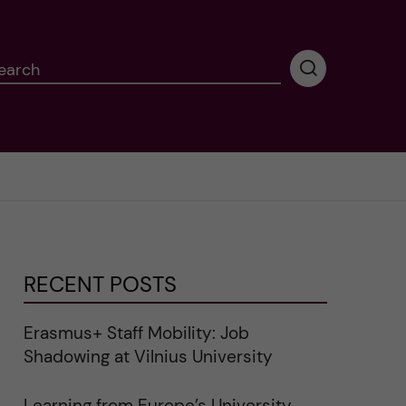
earch
P
e
r
f
o
r
m
i
n
g
RECENT POSTS
s
e
a
Erasmus+ Staff Mobility: Job
r
Shadowing at Vilnius University
c
h
Learning from Europe’s University