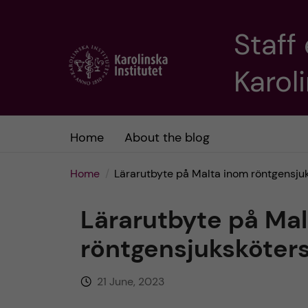
Staff
J
Karoli
u
m
Home
About the blog
p
t
Home
Lärarutbyte på Malta inom röntgensj
o
Lärarutbyte på Ma
m
röntgensjuksköte
a
21 June, 2023
i