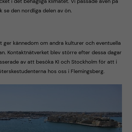
et i det behagliga klimatet. Vi passade även på
k se den nordliga delen av ön.
 det ger kännedom om andra kulturer och eventuella
n. Kontaktnätverket blev större efter dessa dagar
sserade av att besöka KI och Stockholm för att i
ksköterskestudenterna hos oss i Flemingsberg.