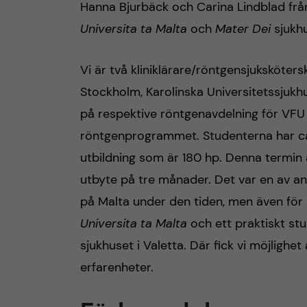
Hanna Bjurbäck och Carina Lindblad fr
n
Universita ta Malta
och
Mater Dei
sjukh
c
Vi är två kliniklärare/röntgensjuksköter
Stockholm, Karolinska Universitetssjukh
o
på respektive röntgenavdelning för VFU
n
röntgenprogrammet. Studenterna har ca
utbildning som är 180 hp. Denna termin 
t
utbyte på tre månader. Det var en av anle
e
på Malta under den tiden, men även för a
Universita ta Malta
och ett praktiskt s
n
sjukhuset i Valetta. Där fick vi möjlighet
t
erfarenheter.