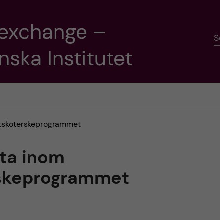
 exchange –
S
nska Institutet
uksköterskeprogrammet
lta inom
rskeprogrammet