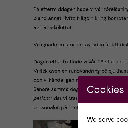
På eftermiddagen hade vi vår föreläsni
bland annat ”lyfte frågor” kring bemöt
av barnskelettet.
Vi ägnade en stor del av tiden åt att di
Dagen efter träffade vi vår T6 student o
Vi fick även en rundvandring på sjukhuse
och vi kände igen många av röntgenappa
Cookies
Senare samma dag hade vi ytterligare en
patient”
där vi startade med en introduk
personalen på röntgenavdelningen och
We serve cooki