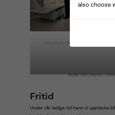
also choose w
skills labs för studenter
Bilder från utbytet i Vale
Fritid
Under vår lediga tid hann vi upptäcka bå