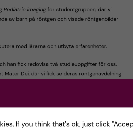
ng
Pediatric imaging
för studentgruppen, där vi
ande av barn på röntgen och visade röntgenbilder
skutera med lärarna och utbyta erfarenheter.
ch han fick redovisa två studieuppgifter för oss.
t Mater Dei, där vi fick se deras röntgenavdelning
raterna. Det var mycket uppskattat och trevligt.
 föreläsning ”
Meeting with parents and pediatric
tion om Karolinska Institutet (KI) och Sverige för
 röntgenprogrammet.
es. If you think that's ok, just click "Accept