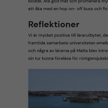
bodde. Äta god mat och promenera myck
att åka med en hop on- off buss och fic
Reflektioner
Vi är mycket positiva till lärarutbytet,
framtida samarbete universiteten emella
och några av lärarna på Malta blev intre
sin tur kunna föreläsa för röntgensju