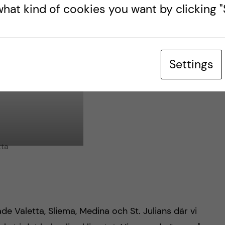
hat kind of cookies you want by clicking "S
Settings
skills lab
tta
de Valetta, Sliema, Medina och St. Julians där vi